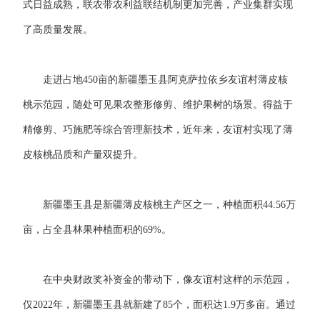
式日益成熟，联农带农利益联结机制更加完善，产业集群实现
了高质量发展。
走进占地450亩的新疆墨玉县阿克萨拉依乡友谊村薄皮核
桃示范园，随处可见果农整形修剪、维护果树的场景。得益于
精修剪、巧施肥等综合管理新技术，近年来，友谊村实现了薄
皮核桃品质和产量双提升。
新疆墨玉县是新疆薄皮核桃主产区之一，种植面积44.56万
亩，占全县林果种植面积的69%。
在中央财政奖补资金的带动下，像友谊村这样的示范园，
仅2022年，新疆墨玉县就新建了85个，面积达1.9万多亩。通过