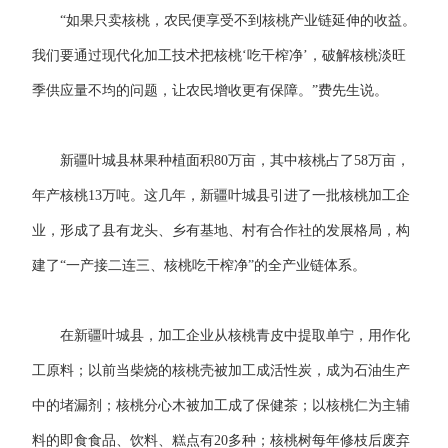
“如果只卖核桃，农民便享受不到核桃产业链延伸的收益。
我们要通过现代化加工技术把核桃‘吃干榨净’，破解核桃淡旺
季供应量不均的问题，让农民增收更有保障。”费先生说。
新疆叶城县林果种植面积80万亩，其中核桃占了58万亩，
年产核桃13万吨。这几年，新疆叶城县引进了一批核桃加工企
业，形成了县有龙头、乡有基地、村有合作社的发展格局，构
建了“一产接二连三、核桃吃干榨净”的全产业链体系。
在新疆叶城县，加工企业从核桃青皮中提取单宁，用作化
工原料；以前当柴烧的核桃壳被加工成活性炭，成为石油生产
中的堵漏剂；核桃分心木被加工成了保健茶；以核桃仁为主辅
料的即食食品、饮料、糕点有20多种；核桃树每年修枝后废弃